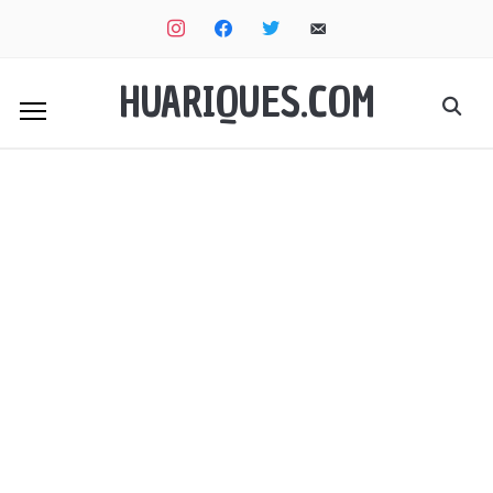
instagram
facebook
twitter
email-
alt
HUARIQUES.COM