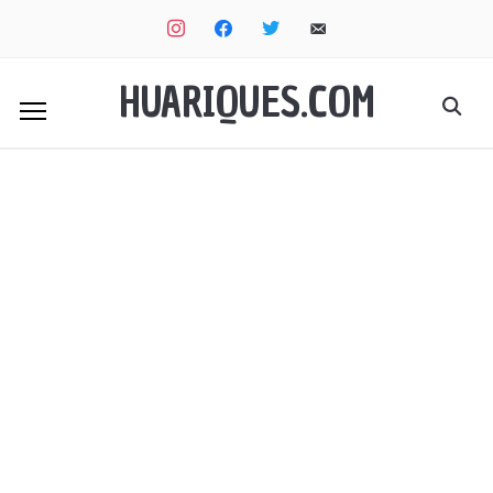
instagram
facebook
twitter
email-
alt
HUARIQUES.COM