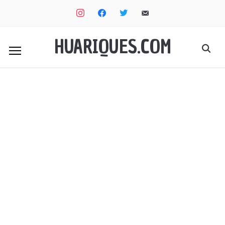
instagram
facebook
twitter
email-
alt
HUARIQUES.COM