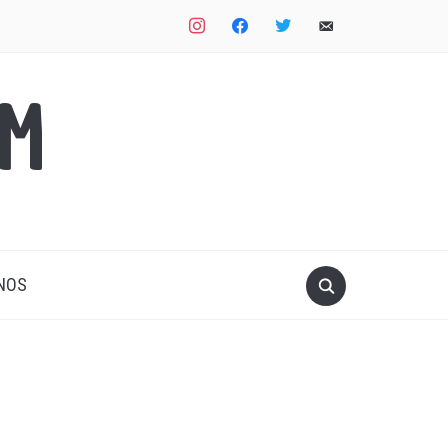
instagram
facebook
twitter
email-
alt
OM
NOS