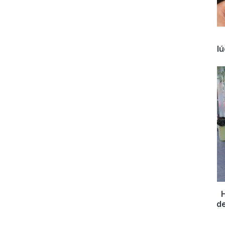
l
H
de