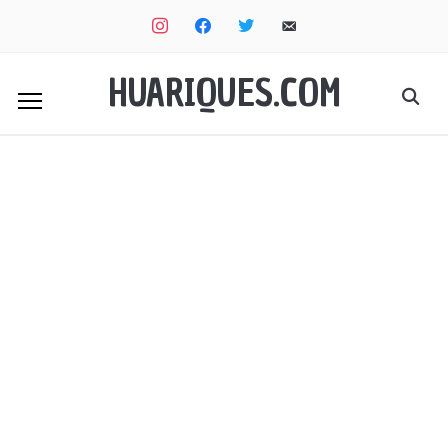
instagram
facebook
twitter
email-
alt
HUARIQUES.COM