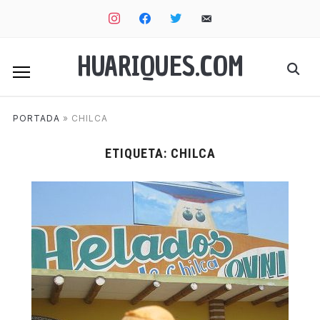
instagram
facebook
twitter
email-
alt
HUARIQUES.COM
PORTADA
»
CHILCA
ETIQUETA:
CHILCA