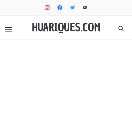
instagram
facebook
twitter
email-
alt
HUARIQUES.COM