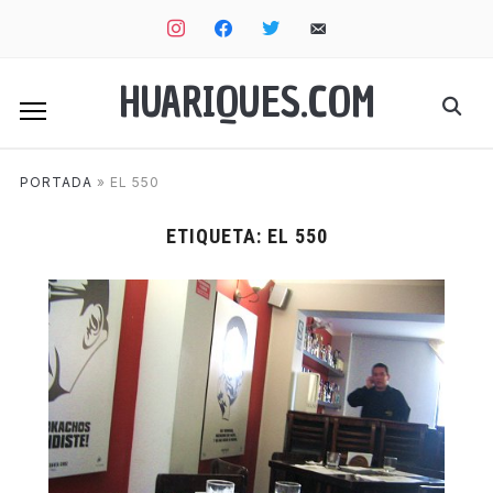
instagram
facebook
twitter
email-
alt
HUARIQUES.COM
PORTADA
»
EL 550
ETIQUETA:
EL 550