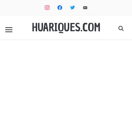
instagram
facebook
twitter
email-
alt
HUARIQUES.COM