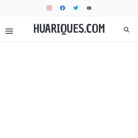
instagram
facebook
twitter
email-
alt
HUARIQUES.COM