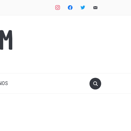
instagram
facebook
twitter
email-
alt
OM
NOS