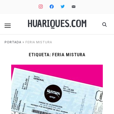
instagram
facebook
twitter
email-
alt
HUARIQUES.COM
PORTADA
»
FERIA MISTURA
ETIQUETA:
FERIA MISTURA