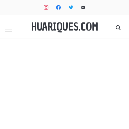
instagram
facebook
twitter
email-
alt
HUARIQUES.COM