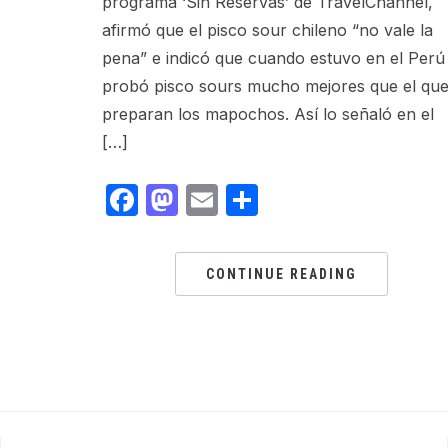
programa ‘Sin Reservas’ de TravelChannel,
afirmó que el pisco sour chileno “no vale la
pena” e indicó que cuando estuvo en el Perú
probó pisco sours mucho mejores que el qu
preparan los mapochos. Así­ lo señaló en el
[…]
Facebook
Mastodon
Email
Share
CONTINUE READING