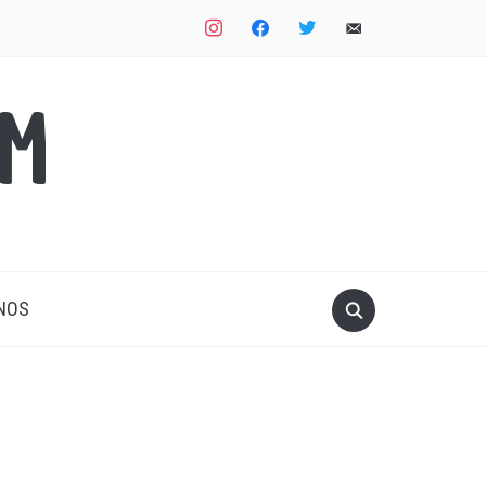
instagram
facebook
twitter
email-
alt
OM
NOS