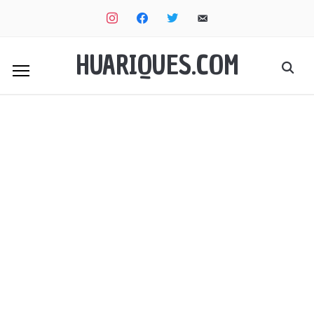
instagram
facebook
twitter
email-
alt
HUARIQUES.COM