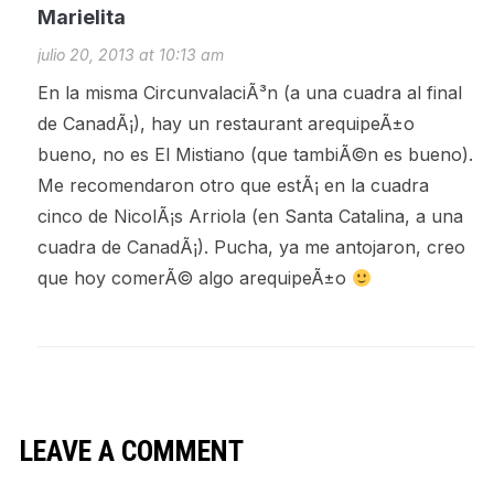
Marielita
julio 20, 2013 at 10:13 am
En la misma CircunvalaciÃ³n (a una cuadra al final
de CanadÃ¡), hay un restaurant arequipeÃ±o
bueno, no es El Mistiano (que tambiÃ©n es bueno).
Me recomendaron otro que estÃ¡ en la cuadra
cinco de NicolÃ¡s Arriola (en Santa Catalina, a una
cuadra de CanadÃ¡). Pucha, ya me antojaron, creo
que hoy comerÃ© algo arequipeÃ±o
LEAVE A COMMENT