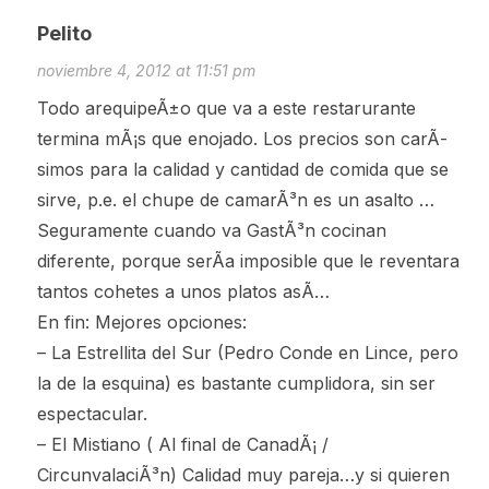
Pelito
noviembre 4, 2012 at 11:51 pm
Todo arequipeÃ±o que va a este restarurante
termina mÃ¡s que enojado. Los precios son carÃ­
simos para la calidad y cantidad de comida que se
sirve, p.e. el chupe de camarÃ³n es un asalto …
Seguramente cuando va GastÃ³n cocinan
diferente, porque serÃ­a imposible que le reventara
tantos cohetes a unos platos asÃ­…
En fin: Mejores opciones:
– La Estrellita del Sur (Pedro Conde en Lince, pero
la de la esquina) es bastante cumplidora, sin ser
espectacular.
– El Mistiano ( Al final de CanadÃ¡ /
CircunvalaciÃ³n) Calidad muy pareja…y si quieren