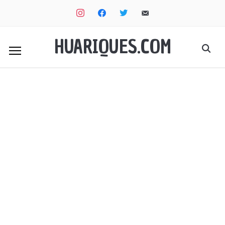
instagram
facebook
twitter
email-
alt
HUARIQUES.COM