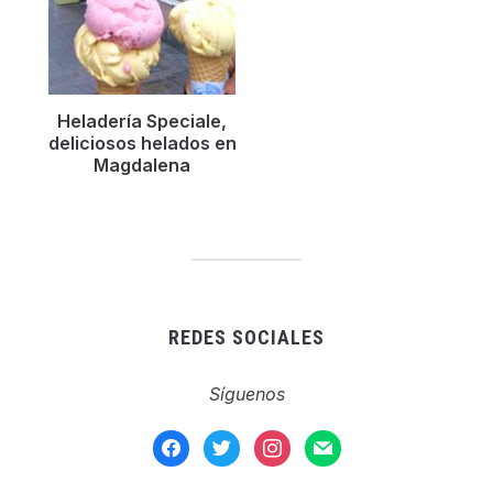
Heladerí­a Speciale,
deliciosos helados en
Magdalena
REDES SOCIALES
Síguenos
facebook
twitter
instagram
mail