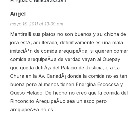
Pingback:
Bitacoras.com
Angel
mayo 15, 2011 at 10:39 am
Mentira!!! sus platos no son buenos y su chicha de
jora estÃ¡ adulterada, definitivamente es una mala
imitaciÃ³n de comida arequipeÃ±a, si quieren comer
comida arequipeÃ±a de verdad vayan al Quepay
que queda detrÃ¡s del Palacio de Justicia, o a La
Chura en la Av. CanadÃ¡ donde la comida no es tan
buena pero al menos tienen Energina Escocesa y
Queso Helado. De hecho no creo que la comida del
Rinconcito ArequipeÃ±o sea un asco pero
arequipeÃ±a no es.